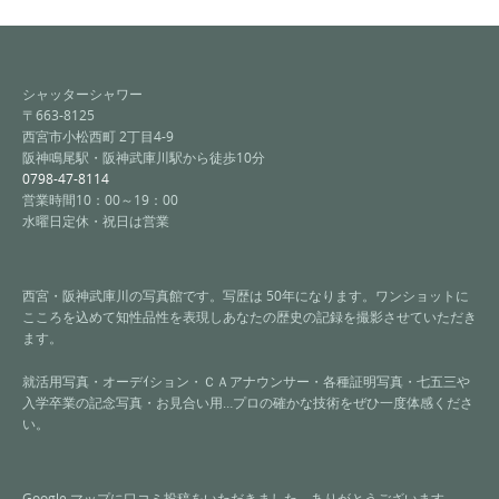
シャッターシャワー
〒663-8125
西宮市小松西町 2丁目4-9
阪神鳴尾駅・阪神武庫川駅から徒歩10分
0798-47-8114
営業時間10：00～19：00
水曜日定休・祝日は営業
西宮・阪神武庫川の写真館です。写歴は 50年になります。ワンショットに
こころを込めて知性品性を表現しあなたの歴史の記録を撮影させていただき
ます。
就活用写真・オーデｲション・ＣＡアナウンサー・各種証明写真・七五三や
入学卒業の記念写真・お見合い用…プロの確かな技術をぜひ一度体感くださ
い。
Google マップに口コミ投稿をいただきました。ありがとうございます。