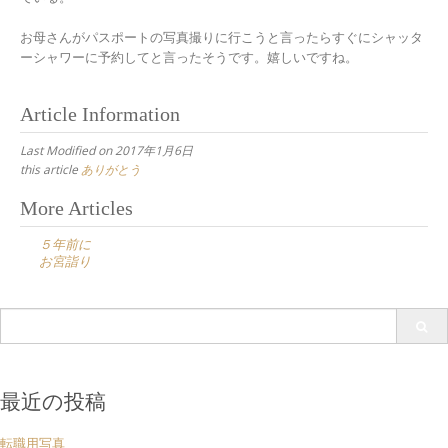
お母さんがパスポートの写真撮りに行こうと言ったらすぐにシャッタ
ーシャワーに予約してと言ったそうです。嬉しいですね。
Article Information
Last Modified on 2017年1月6日
this article
ありがとう
Post
More Articles
navigation
５年前に
お宮詣り
Search
for:
最近の投稿
転職用写真