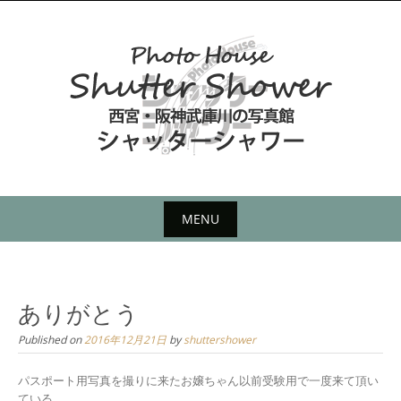
Skip
to
content
MENU
Skip
to
content
ありがとう
Published on
2016年12月21日
by
shuttershower
パスポート用写真を撮りに来たお嬢ちゃん以前受験用で一度来て頂い
ている。