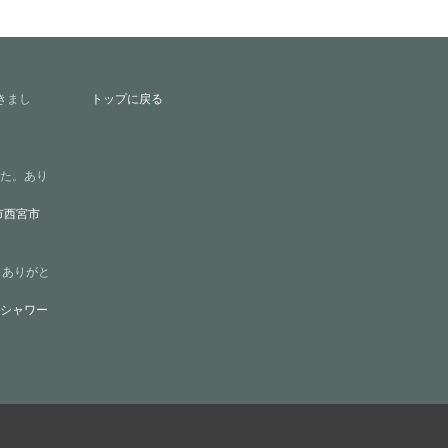
だきまし
トップに戻る
た。あり
市西宮市
。ありがと
シャワー