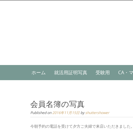
Skip
to
content
Skip
ホーム
就活用証明写真
受験用
CA・
to
content
会員名簿の写真
Published on
2016年11月15日
by
shuttershower
今朝予約の電話を受けて夕方ご夫婦で来店いただきました