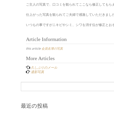
ご主人の写真で、口コミを観られてここなら修正してもら
仕上がった写真を観られてご夫婦で感激していただきまし
いつもの事ですがニキビやシミ、シワを消す位が修正とお
Article Information
this article
会員名簿の写真
Post
More Articles
navigation
久しぶりのメール
遺影写真
最近の投稿