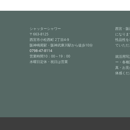
シャッターシャワー
西宮・阪
〒663-8125
になりま
西宮市小松西町 2丁目4-9
性品性を
阪神鳴尾駅・阪神武庫川駅から徒歩10分
ていただ
0798-47-8114
営業時間10：00～19：00
就活用写
水曜日定休・祝日は営業
ー・各種
真・お見
体感くだ