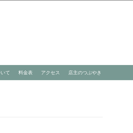
ついて
料金表
アクセス
店主のつぶやき
Search
for: