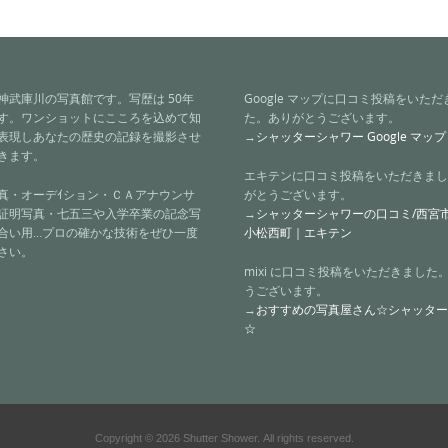
神武庫川の写真館です。写歴は 50年
Google マップに口コミ投稿をいた
す。ワンショットにこころを込めて知
た。ありがとうございます。
表現しあなたの歴史の記録を撮影させ
→
シャッターシャワー Google マップ
きます。
エキテンに口コミ投稿をいただきまし
真・オーデｲション・ＣＡアナウンサ
がとうございます。
証明写真・七五三や入学卒業の記念写
→
シャッターシャワーの口コミ/西宮
合い用…プロの確かな技術をぜひ一度
小松西町｜エキテン
さい。
mixi に口コミ投稿をいただきました
うございます。
→
おすすめの写真屋さん☆シャッター
☆
Copyright © 2026 Shutter Shower. All rights reserved.